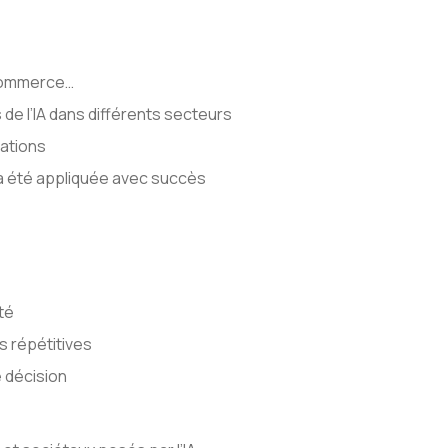
e commerce…
 de l’IA dans différents secteurs
ations
 a été appliquée avec succès
té
s répétitives
e décision