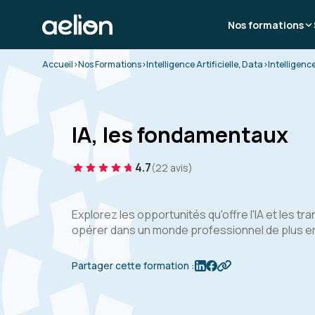
Nos formations
Accueil
>
Nos Formations
>
Intelligence Artificielle, Data
>
Intelligence
IA, les fondamentaux
4.7
(22 avis)
Explorez les opportunités qu'offre l'IA et les tr
opérer dans un monde professionnel de plus e
Partager cette formation :