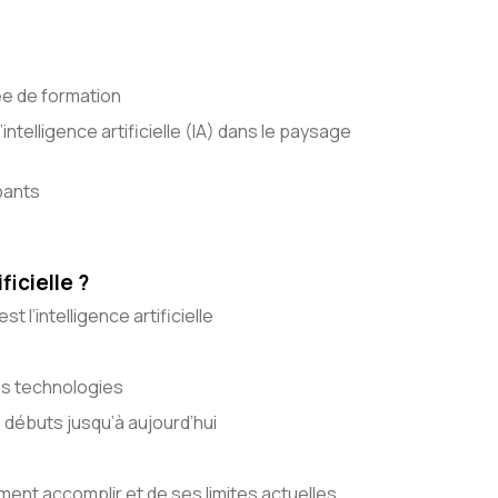
ée de formation
intelligence artificielle (IA) dans le paysage
pants
ficielle ?
t l’intelligence artificielle
es technologies
s débuts jusqu’à aujourd’hui
lement accomplir et de ses limites actuelles