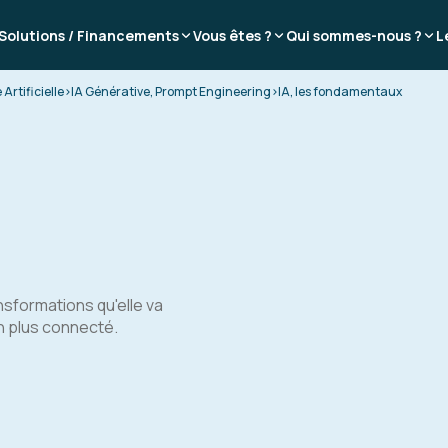
Solutions / Financements
Vous êtes ?
Qui sommes-nous ?
L
 Artificielle
>
IA Générative, Prompt Engineering
>
IA, les fondamentaux
ansformations qu'elle va
n plus connecté.