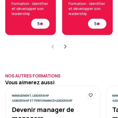
Formation : Identifier
Formation : Identifier
et développer son
et développer son
leadership
leadership
5
5
NOS AUTRES FORMATIONS
Vous aimerez aussi
MANAGEMENT, LEADERSHIP
MAN
LEADERSHIP ET PERFORMANCE
LEADERSHIP
LE
Devenir manager de
T