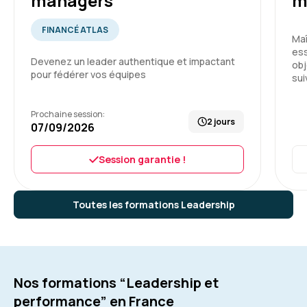
managers
m
FINANCÉ ATLAS
Maî
ess
Devenez un leader authentique et impactant
obj
pour fédérer vos équipes
sui
Prochaine session:
2 jours
07/09/2026
Session garantie !
Toutes les formations Leadership
Nos formations “Leadership et
performance” en France