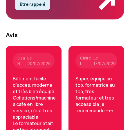
Être rappelé
Avis
Lisa
Le
Claire
Le
B.
20/07/2026
L.
17/07/2026
Bâtiment facile
Super, équipe au
d'accès, moderne
top, formatrice au
et très bien équipé
top, très
Collations/machine
formateur et très
à café en libre
accessible je
service, c'est très
recommande +++
appréciable
Le formateur était
particulièrement